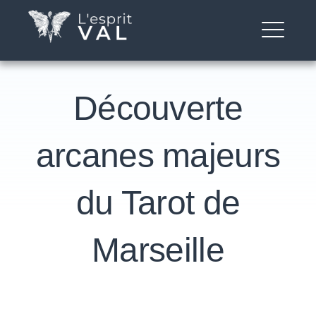
Skip
L'Esprit Val
to
ME
content
Découverte
arcanes majeurs
du Tarot de
Marseille