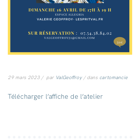
29 mars 2023
par
ValGeoffroy
dans
cartomancie
Télécharger l’affiche de l’atelier